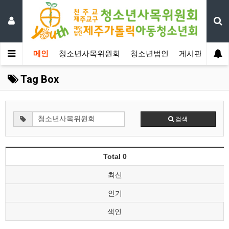
메인
청소년사목위원회
청소년법인
게시판
자료
Tag Box
검색
Total 0
최신
인기
색인