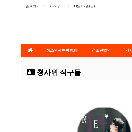
즐겨찾기
RSS 구독
08월 07일(금)
청소년사목위원회
청소년법인
게
청사위 식구들