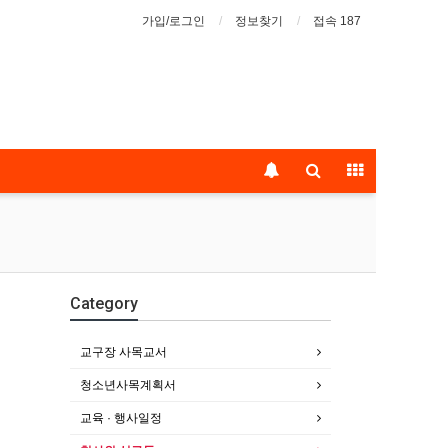
가입/로그인
정보찾기
접속 187
Category
교구장 사목교서
청소년사목계획서
교육 · 행사일정