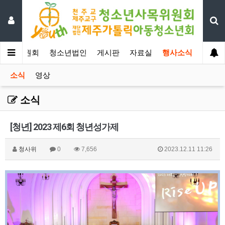
년사목위원회
청소년법인
게시판
자료실
행사소식
소식
영상
소식
[청년] 2023 제6회 청년성가제
청사위
0
7,656
2023.12.11 11:26