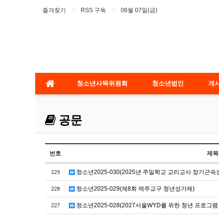
즐겨찾기
RSS 구독
08월 07일(금)
청소년사목위원회
청소년법인
게
공문
번호
제목
청소년2025-030(2025년 주일학교 교리교사 장기근속
229
청소년2025-029(제8회 제주교구 청년성가제)
228
청소년2025-028(2027서울WYD를 위한 청년 프로그램 
227